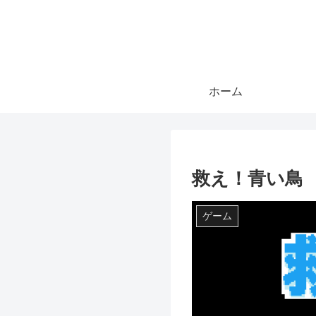
ホーム
救え！青い鳥
ゲーム