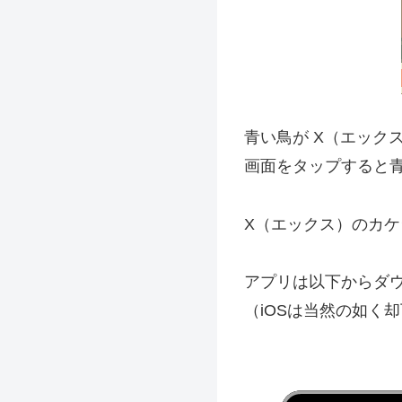
青い鳥が X（エック
画面をタップすると
X（エックス）のカ
アプリは以下からダ
（iOSは当然の如く却